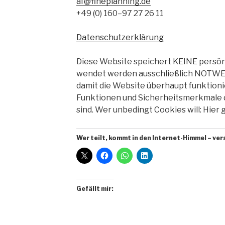
af@fineplanning.de
+49 (0) 160–97 27 26 11
Da­ten­schutz­er­klä­rung
Diese Web­site spei­chert KEINE per­sön­li
wen­det wer­den aus­schließ­lich NOTWE
da­mit die Web­site über­haupt funk­tio­n
Funk­tio­nen und Si­cher­heits­merk­male 
sind. Wer un­be­dingt Coo­kies will: Hier g
Wer teilt, kommt in den In­ter­net-Him­mel – ve
Ge­fällt mir: