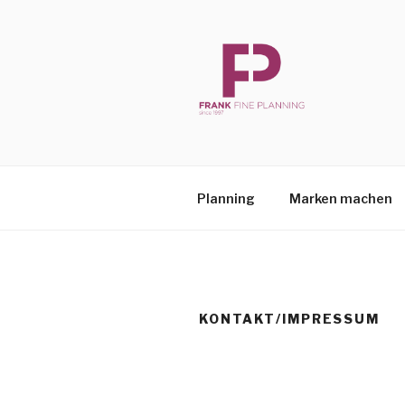
Zum
Inhalt
springen
FFP
Frank Fine Planning
Plan­ning
Mar­ken machen
KONTAKT/​IMPRESSUM