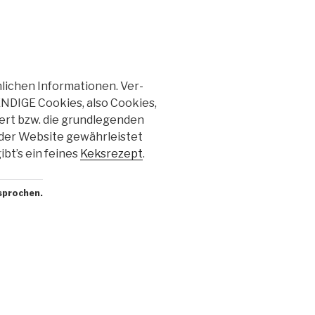
­chen In­for­ma­tio­nen. Ver­
NDIGE Coo­kies, also Coo­kies,
iert bzw. die grund­le­gen­den
der Web­site ge­währ­leis­tet
ibt’s ein fei­nes
Keks­re­zept
.
rsprochen.