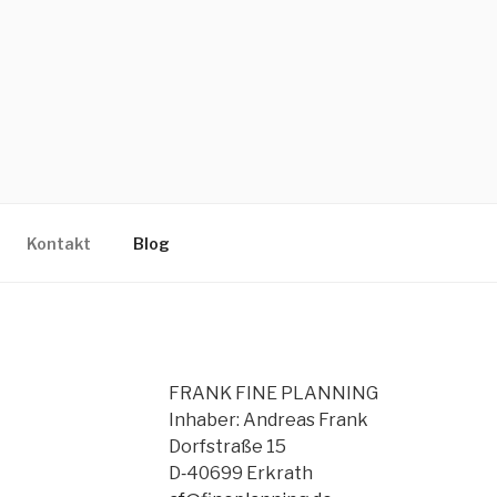
Kon­takt
Blog
FRANK FINE PLANNING
In­ha­ber: An­dreas Frank
Dorf­straße 15
D‑40699 Er­krath