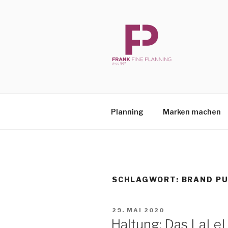
Zum
Inhalt
springen
FFP
Frank Fine Planning
Plan­ning
Mar­ken machen
SCHLAGWORT:
BRAND P
VERÖFFENTLICHT
29. MAI 2020
AM
Hal­tung: Das La­L