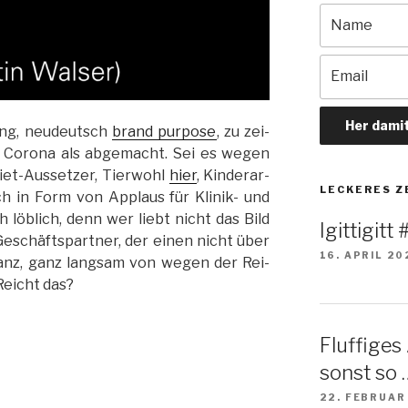
tung, neu­deutsch
brand pur­pose
, zu zei­
 Co­rona als ab­ge­macht. Sei es we­gen
iet-Aus­set­zer, Tier­wohl
hier
, Kin­der­ar­
LE­CKE­RES 
h in Form von Ap­plaus für Kli­nik- und
ich löb­lich, denn wer liebt nicht das Bild
Igittigitt
Ge­schäfts­part­ner, der ei­nen nicht über
16. APRIL 20
anz, ganz lang­sam von we­gen der Rei­
 Reicht das?
Fluffiges
sonst so 
22. FEBRUAR