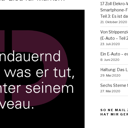
17 Zoll Ele­kr
Smart­phone-Fe
Teil 3: Es ist da
21. Oktober 2020
Von Strip­pen­zi
(E‑Auto – Teil 2
23. Juli 2020
Ein E‑Auto – ech
8. Juni 2020
Hal­tung: Das 
29. Mai 2020
Sechs Sterne 
27. Mai 2020
SO NE MAIL 
HAT MIR GE