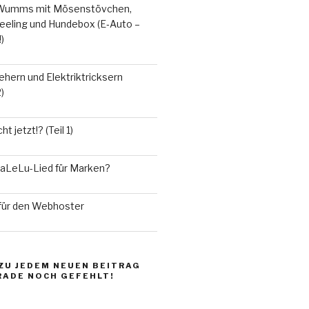
o-Wumms mit Mö­sen­stöv­chen,
e­ling und Hun­de­box (E‑Auto –
!)
e­hern und Elektrik­trick­sern
)
t jetzt!? (Teil 1)
La­LeLu-Lied für Marken?
für den Webhoster
ZU JE­DEM NEUEN BEI­TRAG
­RADE NOCH GEFEHLT!