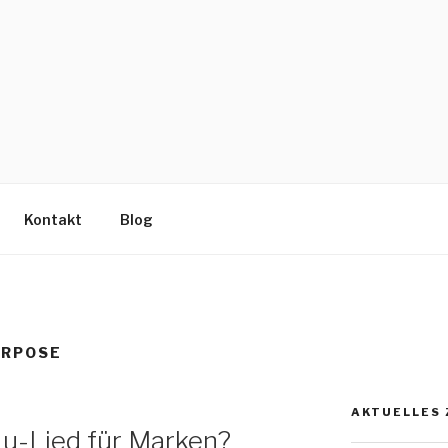
Kon­takt
Blog
URPOSE
AK­TU­EL­LE
eLu-Lied für Marken?