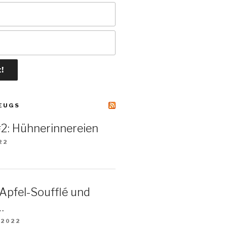
ZEUGS
 #2: Hühnerinnereien
22
 Apfel-Soufflé und
…
 2022