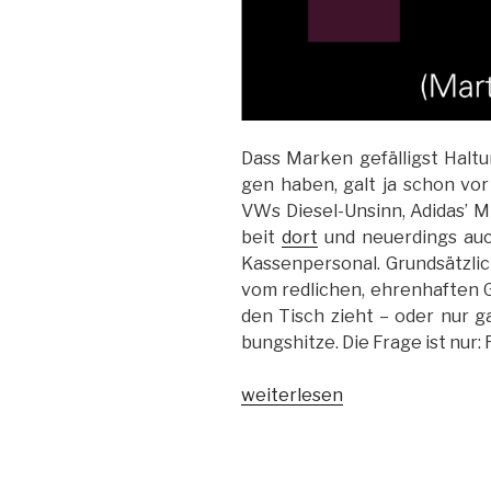
Dass Mar­ken ge­fäl­ligst Hal­
gen ha­ben, galt ja schon vor
VWs Die­sel-Un­sinn, Adi­das’ M
beit
dort
und neu­er­dings auc
Kas­sen­per­so­nal. Grund­sätz­l
vom red­li­chen, eh­ren­haf­ten 
den Tisch zieht – oder nur g
bungs­hitze. Die Frage ist nur:
„Hal­
weiterlesen
tung:
Das
La­­