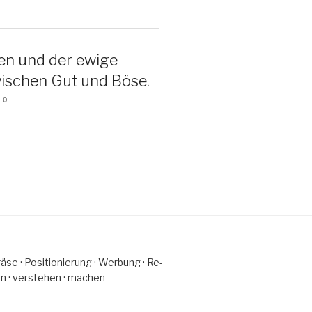
en und der ewige
ischen Gut und Böse.
20
räse · Po­si­tio­nie­rung · Wer­bung · Re­
ken · ver­ste­hen · machen