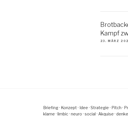
Brotback
Kampf zw
23. MÄRZ 20
Brie­fing · Kon­zept · Idee · Stra­te­gie · Pitch · P
klame · lim­bic · neuro · so­cial · Ak­quise · den­