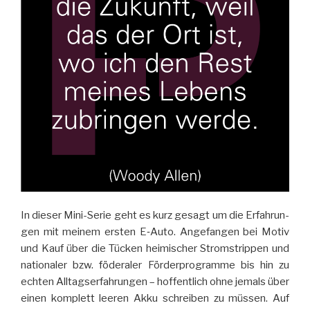
In die­ser Mini-Se­rie geht es kurz ge­sagt um die Er­fah­run­
gen mit mei­nem ers­ten E‑Auto. An­ge­fan­gen bei Mo­tiv
und Kauf über die Tü­cken hei­mi­scher Strom­strip­pen und
na­tio­na­ler bzw. fö­de­ra­ler För­der­pro­gramme bis hin zu
ech­ten All­tags­er­fah­run­gen – hof­fent­lich ohne je­mals über
ei­nen kom­plett lee­ren Akku schrei­ben zu müs­sen. Auf