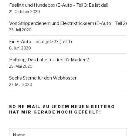
Fee­ling und Hun­de­box (E‑Auto – Teil 3: Es ist da!)
21. Oktober 2020
Von Strip­pen­zie­hern und Elektrik­trick­sern (E‑Auto – Teil 2)
23. Juli 2020
Ein E‑Auto – echt jetzt!? (Teil 1)
8. Juni 2020
Hal­tung: Das La­LeLu-Lied für Marken?
29. Mai 2020
Sechs Sterne für den Webhoster
27. Mai 2020
SO NE MAIL ZU JE­DEM NEUEN BEI­TRAG
HAT MIR GE­RADE NOCH GEFEHLT!