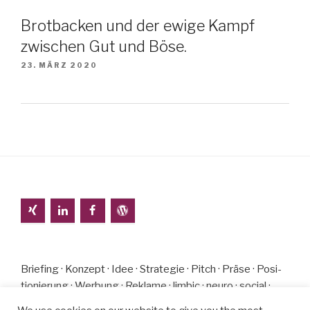
Brotbacken und der ewige Kampf
zwischen Gut und Böse.
23. MÄRZ 2020
Brie­fing · Kon­zept · Idee · Stra­te­gie · Pitch · Präse · Po­si­
tio­nie­rung · Wer­bung · Re­klame · lim­bic · neuro · so­cial ·
Ak­quise · den­ken · ver­ste­hen · machen