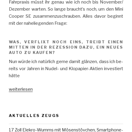
Fahr­pra­xis müsst ihr ge­nau wie ich noch bis November/​
Dezember war­ten. So lange braucht’s noch, um den Mini
Coo­per SE zu­sam­men­zu­schrau­ben. Al­les da­vor be­ginnt
mit der na­he­lie­gen­den Frage:
WAS, VER­FLIXT NOCH EINS, TREIBT EI­NEN
MIT­TEN IN DER RE­ZES­SION DAZU, EIN NEUES
AUTO ZU KAUFEN?
Nun würde ich na­tür­lich gerne da­mit glän­zen, dass ich be­
reits vor Jah­ren in Nu­del- und Klo­pa­pier-Ak­tien in­ves­tiert
hätte
„Ein
weiterlesen
E‑Auto
–
echt
AK­TU­EL­LES ZEUGS
jetzt!?
(Teil 1)“
17 Zoll Ele­kro-Wumms mit Mö­sen­stöv­chen, Smart­phone-