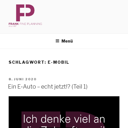
Zum
Inhalt
springen
FFP
Frank Fine Planning
Menü
SCHLAGWORT:
E-MOBIL
VERÖFFENTLICHT
8. JUNI 2020
AM
Ein E‑Auto – echt jetzt!? (Teil 1)