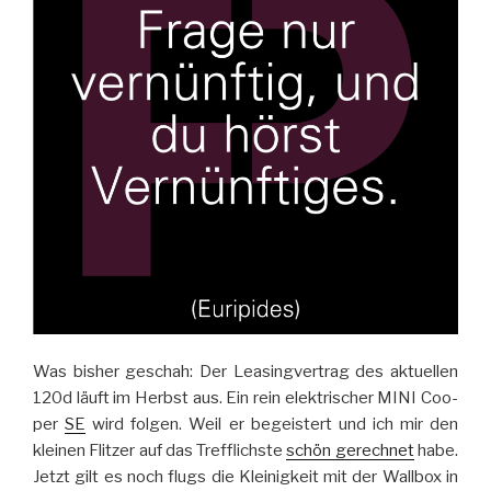
Was bis­her ge­schah: Der Lea­sing­ver­trag des ak­tu­el­len
120d läuft im Herbst aus. Ein rein elek­tri­scher MINI Coo­
per
SE
wird fol­gen. Weil er be­geis­tert und ich mir den
klei­nen Flit­zer auf das Treff­lichste
schön ge­rech­net
habe.
Jetzt gilt es noch flugs die Klei­nig­keit mit der Wall­box in