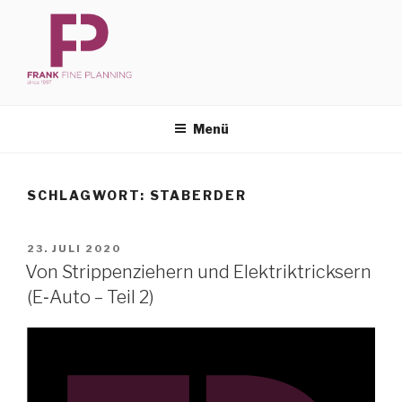
Zum
Inhalt
springen
FFP
Frank Fine Planning
Menü
SCHLAGWORT:
STABERDER
VERÖFFENTLICHT
23. JULI 2020
AM
Von Strip­pen­zie­hern und Elektrik­trick­sern
(E‑Auto – Teil 2)