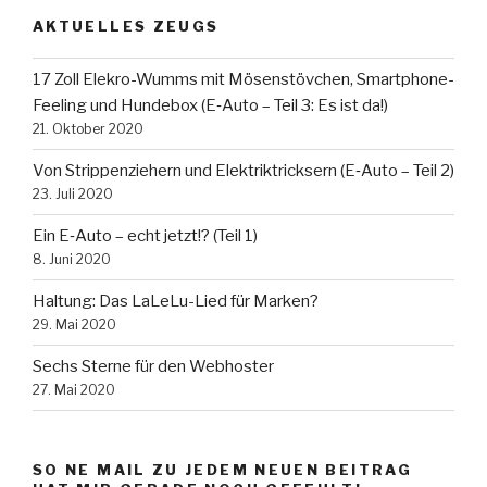
zie­
AK­TU­EL­LES ZEUGS
hern
und
17 Zoll Ele­kro-Wumms mit Mö­sen­stöv­chen, Smart­phone-
Elektrik­
Fee­ling und Hun­de­box (E‑Auto – Teil 3: Es ist da!)
trick­
21. Oktober 2020
sern
(E‑Auto
Von Strip­pen­zie­hern und Elektrik­trick­sern (E‑Auto – Teil 2)
–
23. Juli 2020
Teil 2)“
Ein E‑Auto – echt jetzt!? (Teil 1)
8. Juni 2020
Hal­tung: Das La­LeLu-Lied für Marken?
29. Mai 2020
Sechs Sterne für den Webhoster
27. Mai 2020
SO NE MAIL ZU JE­DEM NEUEN BEI­TRAG