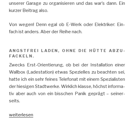
un­se­rer Ga­rage zu or­ga­ni­sie­ren und das war’s dann. Ein
kur­zer Bei­trag also.
Von we­gen! Denn egal ob E‑Werk oder Elek­tri­ker: Ein­
fach ist an­ders. Aber der Reihe nach.
ANGST­FREI LA­DEN, OHNE DIE HÜTTE AB­ZU­
FA­CKELN.
Zwecks Erst-Ori­en­tie­rung, ob bei der In­stal­la­tion ei­ner
Wall­box (La­de­sta­tion) et­was Spe­zi­el­les zu be­ach­ten sei,
hatte ich ein sehr fei­nes Te­le­fo­nat mit ei­nem Spe­zia­lis­ten
der hie­si­gen Stadt­werke. Wirk­lich klasse, höchst in­for­ma­
tiv aber auch von ein biss­chen Pa­nik ge­prägt – sei­ner­
seits.
„Von
weiterlesen
Strip­
pen­