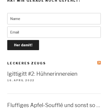
HAT MIR GE­RADE NOCH GEFEHLT!
LE­CKE­RES ZEUGS
Igittigitt #2: Hühnerinnereien
16. APRIL 2022
Fluffiges Apfel-Soufflé und sonst so …